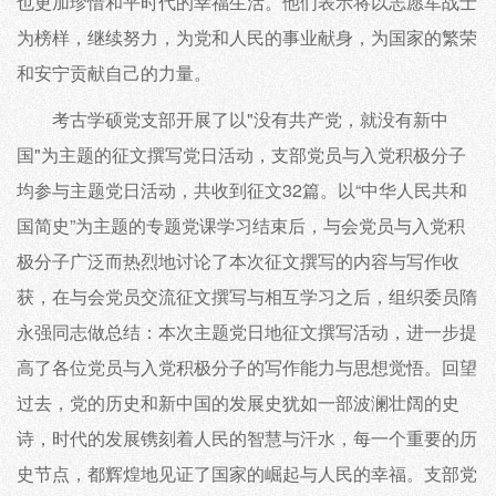
也更加珍惜和平时代的幸福生活。他们表示将以志愿军战士
为榜样，继续努力，为党和人民的事业献身，为国家的繁荣
和安宁贡献自己的力量。
考古学硕党支部开展了以"没有共产党，就没有新中
国"为主题的征文撰写党日活动，支部党员与入党积极分子
均参与主题党日活动，共收到征文32篇。以“中华人民共和
国简史”为主题的专题党课学习结束后，与会党员与入党积
极分子广泛而热烈地讨论了本次征文撰写的内容与写作收
获，在与会党员交流征文撰写与相互学习之后，组织委员隋
永强同志做总结：本次主题党日地征文撰写活动，进一步提
高了各位党员与入党积极分子的写作能力与思想觉悟。回望
过去，党的历史和新中国的发展史犹如一部波澜壮阔的史
诗，时代的发展镌刻着人民的智慧与汗水，每一个重要的历
史节点，都辉煌地见证了国家的崛起与人民的幸福。支部党