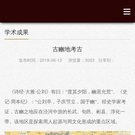
学术成果
古豳地考古
发布时间：2018-06-13 浏览量：
3003
分享到：
《诗经·大雅·公刘》有曰：“度其夕阳，豳居允荒”。
《史
记
·
周本纪
》
：
“公
刘卒，子庆节立，国于豳”。
经史学家考
证，古豳之地应在泾河中游的长武、旬邑、彬县、淳化一
带。该地区是探索周人起源与周文化形成的重点区域。