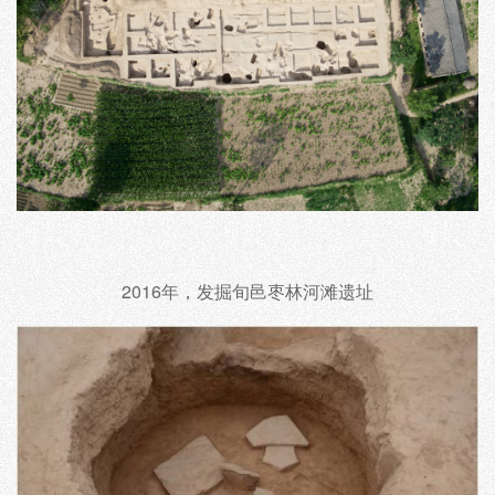
2016年，发掘旬邑枣林河滩遗址