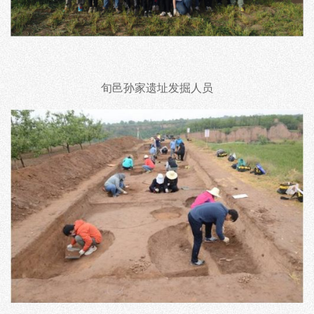
旬邑孙家遗址发掘人员