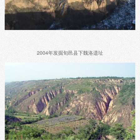
2004年发掘旬邑县下魏洛遗址