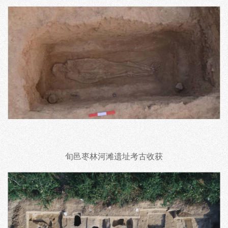
旬邑枣林河滩遗址考古收获