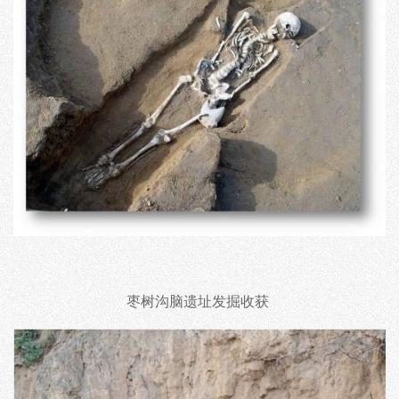
枣树沟脑遗址发掘收获