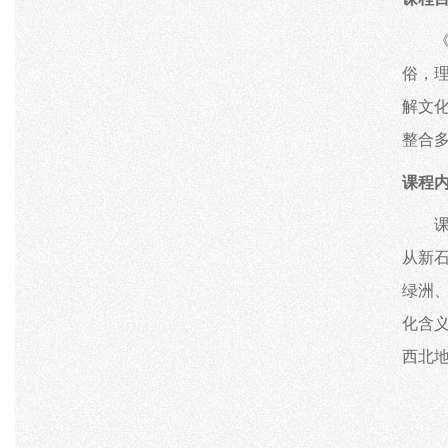
俗，
解文
整合
课程
从新
绿洲
化含
西北