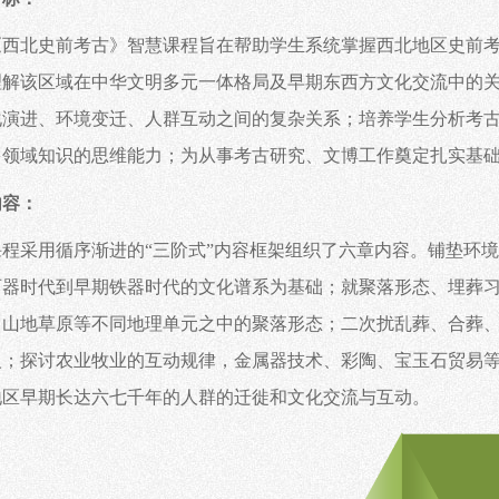
《西北史前考古》智慧课程旨在帮助学生系统掌握西北地区史前
理解该区域在中华文明多元一体格局及早期东西方文化交流中的
化演进、环境变迁、人群互动之间的复杂关系；培养学生分析考
多领域知识的思维能力；为从事考古研究、文博工作奠定扎实基
内容：
课程采用循序渐进的
“三阶式”内容框架组织了六章内容。铺垫环
石器时代到早期铁器时代的文化谱系为基础；就聚落形态、埋葬
、山地草原等不同地理单元之中的聚落形态；二次扰乱葬、合葬
义；探讨农业牧业的互动规律，金属器技术、彩陶、宝玉石贸易
地区早期长达六七千年的人群的迁徙和文化交流与互动。