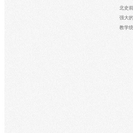
北史
强大
教学