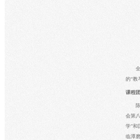
教
的“
课程
会第
学”
临潭