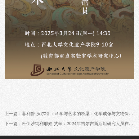
上一篇：菲利普·沃尔特 ：科学与艺术的桥梁：化学成像与文物保护丨“侯外庐学术讲座”第420讲暨“博望论坛”第243期
下一篇：杜伊沙纳利耶娃·艾辛：2024年吉尔吉斯斯坦研究人员在国家项目"古代历史之谜"框架内研究和保存历史和文化遗产的工作概况