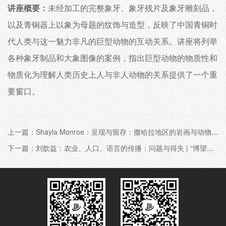
讲座概要：
未经加工的完整象牙、象牙残片及象牙雕刻品，
以及青铜器上以象为母题的纹饰与造型，反映了中国青铜时
代人类与这一魅力非凡的巨型动物的互动关系。讲座将列举
各种象牙制品和大象图像的案例，指出巨型动物的物质性和
物质化为理解人类历史上人与非人动物的关系提供了一个重
要窗口。
上一篇：Shayla Monroe：呈现与留存：撒哈拉地区的岩画与动物考古学丨“博望论坛”学术讲座第252期
下一篇：刘歆益：农业、人口、语言的传播：问题与得失 | “博望论坛”第249期