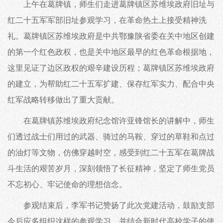
上午在葛牌镇，师生们走进葛牌镇区苏维埃政府旧址与
红二十五军军部旧址参观学习，在革命热土上接受精神洗
礼。葛牌镇区苏维埃政府是中共鄂豫陕省委在关中地区创建
的第一个红色政权，也是关中地区最早的红色革命根据地，
这里见证了边区政权的艰辛建设历程；葛牌镇区苏维埃政府
的建立，为帮助红二十五军扩建、保存红军实力、配合中央
红军战略转移做出了重大贡献。
在葛牌镇苏维埃政府纪念馆许亚锋馆长的讲解中，师生
们透过战士们用过的武器、骑过的马鞍、穿过的草鞋和点过
的油灯等文物，仿佛穿越时空，感受到红二十五军在葛牌战
斗生活的艰苦岁月，深刻领悟了长征精神，坚定了师生党员
不忘初心、牢记使命的理想信念。
参观结束后，李军书记赞扬了此次党建活动，鼓励支部
今后应多组织这样的参观学习，并结合新时代高校学子的使