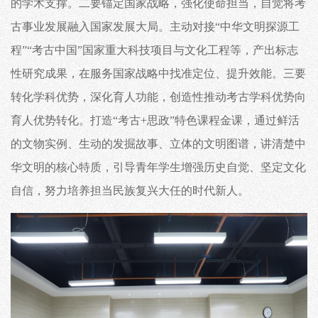
的学术支撑。二要锚定国家战略，强化使命担当，自觉将考
古事业发展融入国家发展大局。主动对接“中华文明探源工
程”“考古中国”国家重大科技项目与文化工程等，产出标志
性研究成果，在服务国家战略中找准定位、提升效能。三要
转化学科优势
，深化育人功能，
创造性推动考古学科优势向
育人优势转化。打造
“
考古
+思政
”
特色课程金课，通过鲜活
的文物实例、生动的发掘故事、立体的文明图谱，讲清楚中
华文明的
核心特质
，引导青年学生增强历史自觉、坚定文化
自信，努力培养担当民族复兴大任的时代新人。